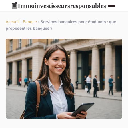
Immoinvestisseursresponsables
📰
Accueil
›
Banque
›
Services bancaires pour étudiants : que
proposent les banques ?