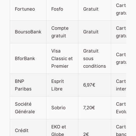
Carte
Fortuneo
Fosfo
Gratuit
gratuite
Compte
Carte Vi
BoursoBank
Gratuit
gratuit
gratuite
Visa
Gratuit
Carte Vi
BforBank
Classic et
sous
gratuite
Premier
conditions
BNP
Esprit
Carte Vi
6,97€
Paribas
Libre
internati
Société
Carte Vi
Sobrio
7,20€
Générale
Evolutio
EKO et
Carte
Crédit
Globe
2€
bancaire