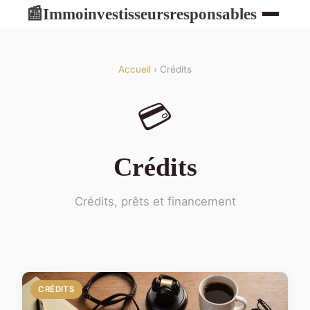
Immoinvestisseursresponsables
📰
Accueil
› Crédits
💳
Crédits
Crédits, prêts et financement
CRÉDITS