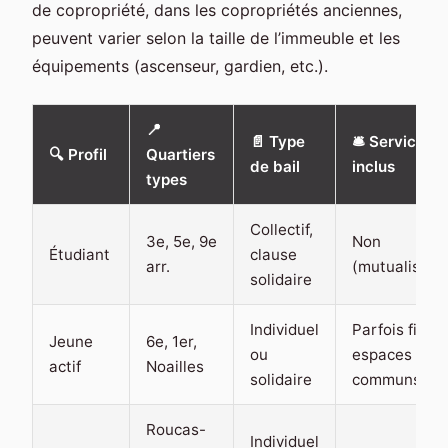
de copropriété, dans les copropriétés anciennes,
peuvent varier selon la taille de l’immeuble et les
équipements (ascenseur, gardien, etc.).
📍
📄 Type
🛎️ Services
🔍 Profil
Quartiers
de bail
inclus
types
Collectif,
3e, 5e, 9e
Non
Étudiant
clause
arr.
(mutualisati
solidaire
Individuel
Parfois fibres
Jeune
6e, 1er,
ou
espaces
actif
Noailles
solidaire
communs
Roucas-
Individuel